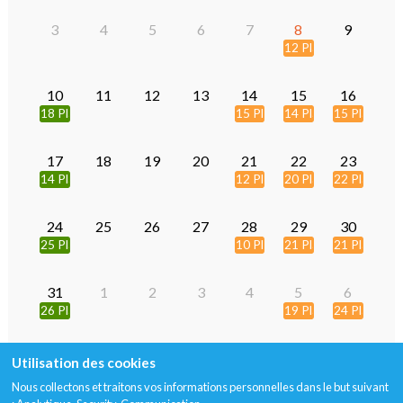
3
4
5
6
7
8
9
12 Places
10
11
12
13
14
15
16
18 Places
15 Places
14 Places
15 Places
17
18
19
20
21
22
23
14 Places
12 Places
20 Places
22 Places
24
25
26
27
28
29
30
25 Places
10 Places
21 Places
21 Places
31
1
2
3
4
5
6
26 Places
19 Places
24 Places
Utilisation des cookies
Nous collectons et traitons vos informations personnelles dans le but suivant