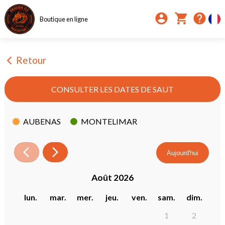
account_circle
shopping_cart
help
Boutique en ligne
Retour
arrow_back_ios_new
CONSULTER LES DATES DE SAUT
AUBENAS
MONTELIMAR
Aujourd'hui
août 2026
lun.
mar.
mer.
jeu.
ven.
sam.
dim.
1
2